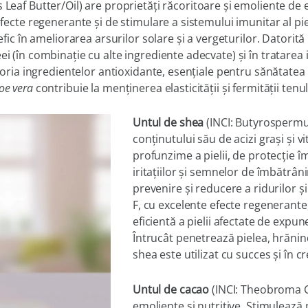
 Leaf Butter/Oil)
are proprietăţi răcoritoare şi emoliente de 
efecte regenerante şi de stimulare a sistemului imunitar al piel
efic în ameliorarea arsurilor solare şi a vergeturilor. Datorită
i (în combinaţie cu alte ingrediente adecvate) şi în tratarea i
oria ingredientelor antioxidante, esenţiale pentru sănătatea pi
oe vera
contribuie la menţinerea elasticităţii şi fermităţii tenul
Untul de shea
(INCI: Butyrospermum
conţinutului său de acizi graşi şi vi
profunzime a pielii, de protecţie 
iritaţiilor şi semnelor de îmbătrânir
prevenire şi reducere a ridurilor şi
F, cu excelente efecte regenerante
eficientă a pielii afectate de expu
Întrucât penetrează pielea, hrănind
shea este utilizat cu succes şi în 
Untul de
cacao
(INCI: Theobroma C
emoliente şi nutritive. Stimulează 