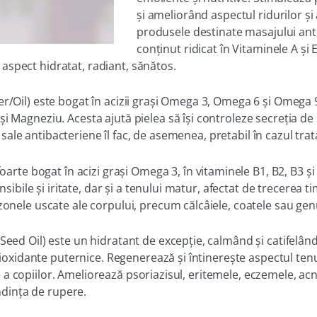
şi ameliorând aspectul ridurilor şi 
produsele destinate masajului antice
conţinut ridicat în Vitaminele A şi
un aspect hidratat, radiant, sănătos.
r/Oil)
este bogat în acizii graşi Omega 3, Omega 6 şi Omega 9, 
i Magneziu. Acesta ajută pielea să îşi controleze secreţia de
ile sale antibacteriene îl fac, de asemenea, pretabil în cazul tr
foarte bogat în acizi graşi Omega 3, în vitaminele B1, B2, B3 şi
sensibile şi iritate, dar şi a tenului matur, afectat de trecerea
zonele uscate ale corpului, precum călcâiele, coatele sau gen
Seed Oil)
este un hidratant de excepţie, calmând şi catifelând
ntioxidante puternice. Regenerează şi întinereşte aspectul tenu
bile a copiilor. Ameliorează psoriazisul, eritemele, eczemele, ac
endinţa de rupere.