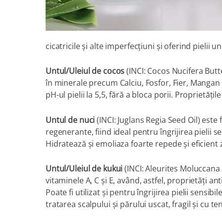
cicatricile şi alte imperfecţiuni şi oferind pielii 
Untul/Uleiul de cocos
(INCI: Cocos Nucifera Butte
în minerale precum Calciu, Fosfor, Fier, Mangan ş
pH-ul pielii la 5,5, fără a bloca porii. Proprietăţ
Untul de nuci
(INCI: Juglans Regia Seed Oil)
este 
regenerante, fiind ideal pentru îngrijirea pielii 
Hidratează şi emoliaza foarte repede şi eficient 
Untul/Uleiul de kukui
(INCI: Aleurites Moluccana 
vitaminele A, C şi E, având, astfel, proprietăţi a
Poate fi utilizat şi pentru îngrijirea pielii sensi
tratarea scalpului şi părului uscat, fragil şi cu t