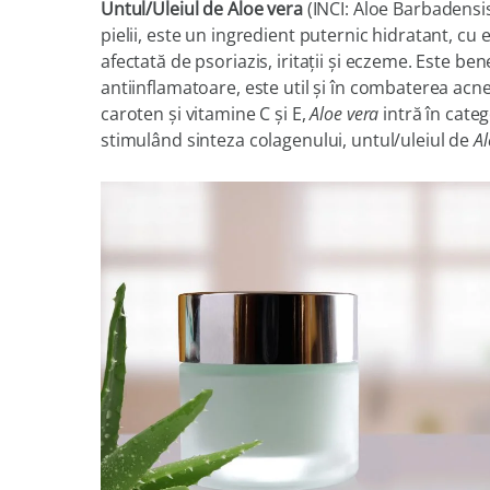
Untul/Uleiul de Aloe vera
(INCI: Aloe Barbadensis
pielii, este un ingredient puternic hidratant, cu 
afectată de psoriazis, iritaţii şi eczeme. Este ben
antiinflamatoare, este util şi în combaterea acnee
caroten şi vitamine C şi E,
Aloe vera
intră în categ
stimulând sinteza colagenului, untul/uleiul de
Al