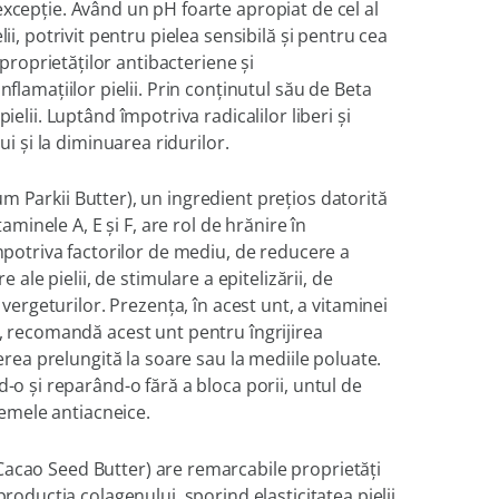
excepţie. Având un pH foarte apropiat de cel al
ii, potrivit pentru pielea sensibilă şi pentru cea
 proprietăţilor antibacteriene şi
nflamaţiilor pielii. Prin conţinutul său de Beta
elii. Luptând împotriva radicalilor liberi şi
ui şi la diminuarea ridurilor.
 Parkii Butter), un ingredient preţios datorită
taminele A, E şi F, are rol de hrănire în
împotriva factorilor de mediu, de reducere a
e ale pielii, de stimulare a epitelizării, de
 vergeturilor. Prezenţa, în acest unt, a vitaminei
, recomandă acest unt pentru îngrijirea
nerea prelungită la soare sau la mediile poluate.
-o şi reparând-o fără a bloca porii, untul de
cremele antiacneice.
acao Seed Butter)
are remarcabile proprietăţi
producția colagenului, sporind elasticitatea pielii