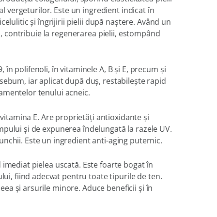
al vergeturilor. Este un ingredient indicat în
lulitic şi îngrijirii pielii după naştere. Având un
 E, contribuie la regenerarea pielii, estompând
în polifenoli, în vitaminele A, B şi E, precum şi
 sebum, iar aplicat după duş, restabileşte rapid
atamentelor tenului acneic.
 vitamina E. Are proprietăţi antioxidante şi
 timpului şi de expunerea îndelungată la razele UV.
unchii. Este un ingredient anti-aging puternic.
 imediat pielea uscată. Este foarte bogat în
lui, fiind adecvat pentru toate tipurile de ten.
neea şi arsurile minore. Aduce beneficii şi în