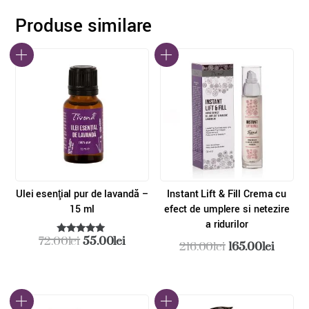
Produse similare
Ulei esenţial pur de lavandă –
Instant Lift & Fill Crema cu
15 ml
efect de umplere si netezire
a ridurilor
Prețul
Prețul
72.00
lei
55.00
lei
Prețul
Prețul
216.00
lei
165.00
lei
Evaluat la
inițial
curent
5.00
inițial
curent
din 5
a
este:
a
este:
fost:
55.00lei.
fost:
165.00l
72.00lei.