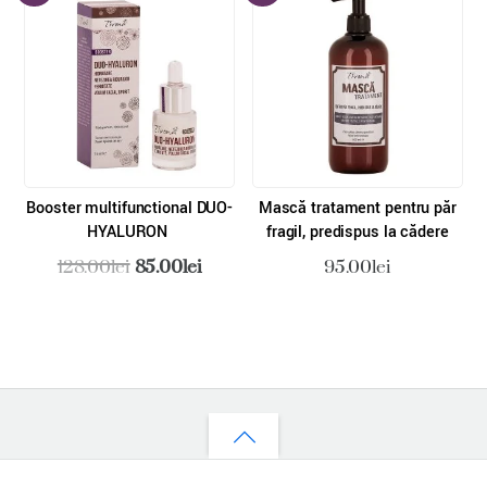
216.00lei.
Booster multifuncțional DUO-
Mască tratament pentru păr
HYALURON
fragil, predispus la cădere
Prețul
Prețul
128.00
lei
85.00
lei
95.00
lei
inițial
curent
a
este:
fost:
85.00lei.
128.00lei.
Back
to