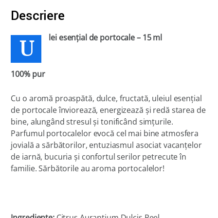
Descriere
U
lei esenţial
de portocale – 15 ml
100% pur
Cu o aromă proaspătă, dulce, fructată, uleiul esențial
de portocale înviorează, energizează și redă starea de
bine, alungând stresul și tonificând simțurile.
Parfumul portocalelor evocă cel mai bine atmosfera
jovială a sărbătorilor, entuziasmul asociat vacanțelor
de iarnă, bucuria și confortul serilor petrecute în
familie. Sărbătorile au aroma portocalelor!
Ingrediente:
Citrus Aurantium Dulcis Peel