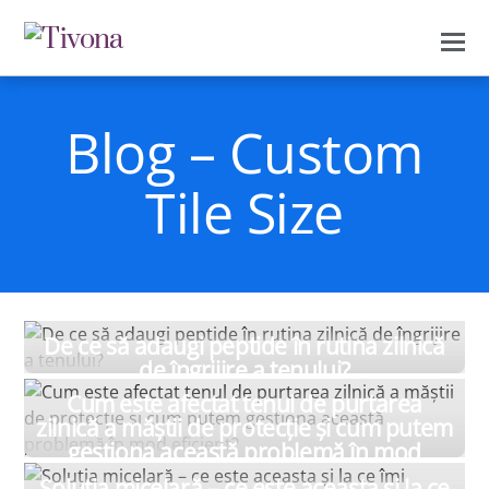
Blog – Custom
Tile Size
De ce să adaugi peptide în rutina zilnică
NOIEMBRIE 30, 2022
de îngrijire a tenului?
Cum este afectat tenul de purtarea
OCTOMBRIE 27, 2020
zilnică a măștii de protecție și cum putem
gestiona această problemă în mod
eficient?
Soluția micelară – ce este aceasta și la ce