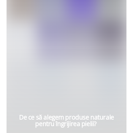
De ce să alegem produse naturale
pentru îngrijirea pielii?